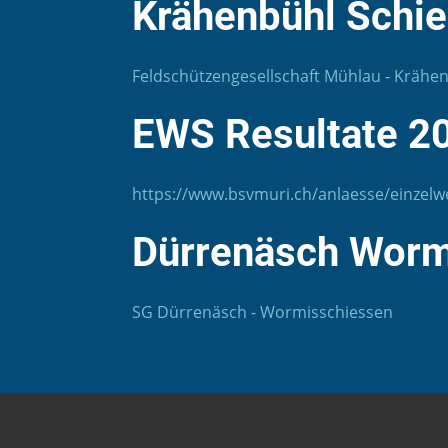
Krähenbühl Schi
Feldschützengesellschaft Mühlau - Krähe
EWS Resultate 2
https://www.bsvmuri.ch/
anlaesse/einzelw
Dürrenäsch Worm
SG Dürrenäsch - Wormisschiessen