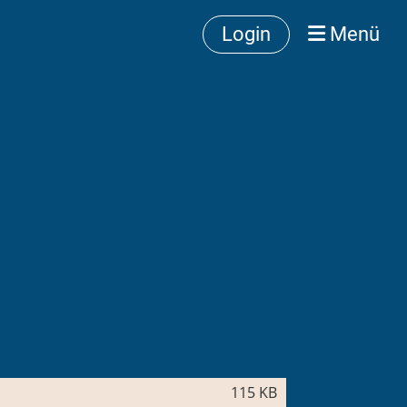
Login
Menü
115 KB