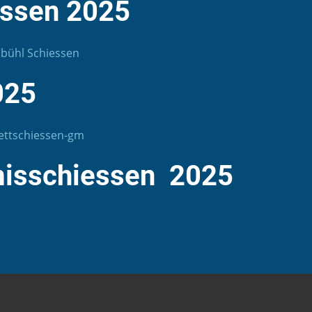
essen 2025
nbühl Schiessen
025
ettschiessen-
gm
isschiessen 2025