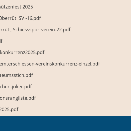
chützenfest 2025
berrüti SV -16.pdf
rrüti, Schiesssportverein-22.pdf
df
skonkurrenz2025.pdf
iaemterschiessen-vereinskonkurrenz-einzel.pdf
laeumsstich.pdf
chen-joker.pdf
ionsrangliste.pdf
2025.pdf